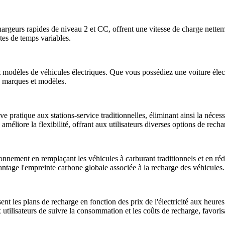
hargeurs rapides de niveau 2 et CC, offrent une vitesse de charge netteme
ntes de temps variables.
 et modèles de véhicules électriques. Que vous possédiez une voiture él
s marques et modèles.
ve pratique aux stations-service traditionnelles, éliminant ainsi la néce
méliore la flexibilité, offrant aux utilisateurs diverses options de recha
ronnement en remplaçant les véhicules à carburant traditionnels et en r
antage l'empreinte carbone globale associée à la recharge des véhicules.
nt les plans de recharge en fonction des prix de l'électricité aux heures 
x utilisateurs de suivre la consommation et les coûts de recharge, favori