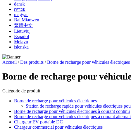
dansk
עברית
magyar
Bai Miaowen
繁體中文
Lietuvių
Español
Melayu
íslenska
Accueil
/
Des produits
/
Borne de recharge pour véhicules électriques
Borne de recharge pour véhicule
Catégorie de produit
Borne de recharge pour véhicules électriques
Station de recharge rapide pour véhicules électriques pour
Borne de recharge pour véhicules électriques à courant continu
Borne de recharge pour véhicules électriques à courant alternati
Chargeur EV portable DC
Chargeur commercial pour véhicules électriques